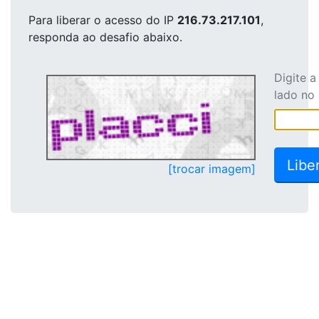
Para liberar o acesso
do IP
216.73.217.101
,
responda ao desafio abaixo.
Digite 
lado no
[trocar imagem]