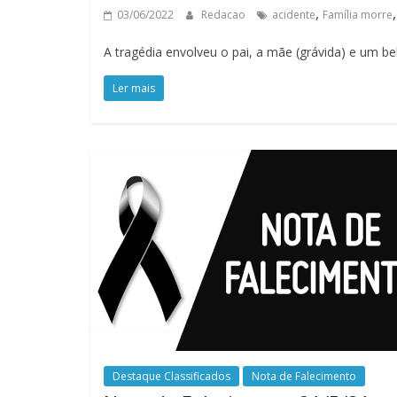
,
03/06/2022
Redacao
acidente
Família morre
A tragédia envolveu o pai, a mãe (grávida) e um be
Ler mais
Destaque Classificados
Nota de Falecimento