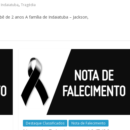
,
,
Indaiatuba
Tragédia
bê de 2 anos A família de Indaiatuba – Jackson,
Destaque Classificados
Nota de Falecimento