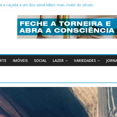
e a caçada a um dos serial killers mais cruéis do século
ro de clientes da Caixa Federal em Indaiatuba
mentos para a Saúde
ara mais eficiência
ados Unidos
RTE
IMÓVEIS
SOCIAL
LAZER
VARIEDADES
JORNA