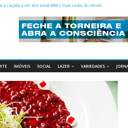
e a caçada a um dos serial killers mais cruéis do século
ro de clientes da Caixa Federal em Indaiatuba
mentos para a Saúde
ara mais eficiência
ados Unidos
RTE
IMÓVEIS
SOCIAL
LAZER
VARIEDADES
JORNA