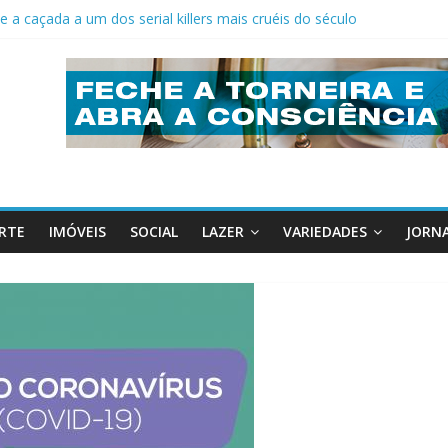
e a caçada a um dos serial killers mais cruéis do século
ro de clientes da Caixa Federal em Indaiatuba
mentos para a Saúde
ara mais eficiência
ados Unidos
RTE
IMÓVEIS
SOCIAL
LAZER
VARIEDADES
JORNA