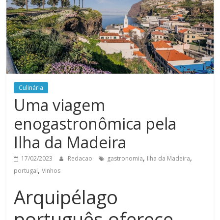
Culinária
Uma viagem
enogastronômica pela
Ilha da Madeira
,
,
17/02/2023
Redacao
gastronomia
Ilha da Madeira
,
portugal
Vinhos
Arquipélago
português oferece